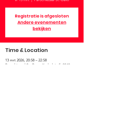
Registratie is afgesloten
Andere evenementen
bekijken
Time & Location
13 mrt 2026, 20:58 – 22:58
Parochiezaal St.-Bavo, Kerkplein 5, 9840
Nazareth-De Pinte, België
About the Event
Jongeren en groenere toekomst.