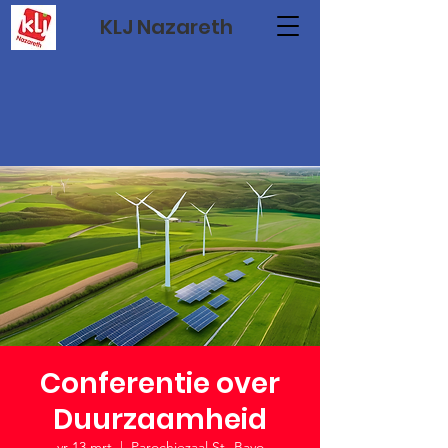
KLJ Nazareth
Conferentie over
Duurzaamheid
vr 13 mrt
  |  
Parochiezaal St.-Bavo